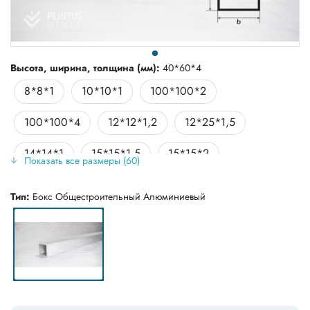
Высота, ширина, толщина (мм):
40*60*4
8*8*1
10*10*1
100*100*2
100*100*4
12*12*1,2
12*25*1,5
14*14*1
15*15*1,5
15*15*2
Показать все размеры (60)
15*30*1,5
15*30*2
150*40*2,5
Тип:
Бокс Общестроительный Алюминиевый
20*10*1,5
20*100*2
20*20*1,5
20*20*2
20*30*2
20*40*1,5
20*40*2
20*40*3
20*50*2
20*60*2
20*80*2
25*100*3