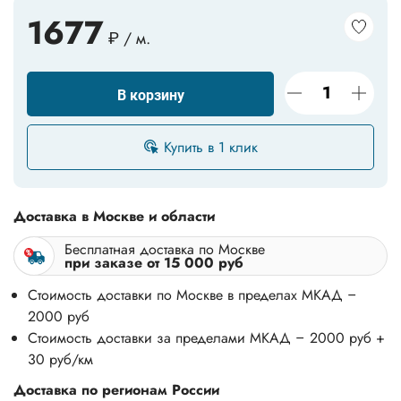
1677
₽ / м.
25*25*1,5
25*25*2
25*40*2
25*60*2
25*75*2,5
30*100*2
В корзину
30*30*1,5
30*30*2
30*30*3
Купить в 1 клик
30*40*2
30*50*2
30*50*3
30*60*2
30*80*2
35*35*2
Доставка в Москве и области
40*100*4
40*180*4
40*40*1,5
Бесплатная доставка по Москве
при заказе от 15 000 руб
40*40*2
40*40*3
40*60*2
Стоимость доставки по Москве в пределах МКАД –
2000 руб
40*60*3
40*60*4
40*80*2
Стоимость доставки за пределами МКАД – 2000 руб +
30 руб/км
40*80*3
40*80*4
50*100*2
Доставка по регионам России