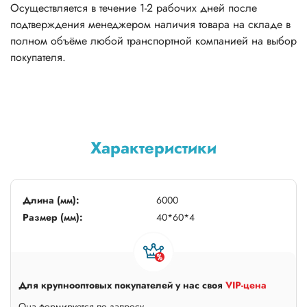
50*50*1,5
50*50*2
50*50*3
Осуществляется в течение 1-2 рабочих дней после
подтверждения менеджером наличия товара на складе в
50*80*4
60*120*4
60*60*2
полном объёме любой транспортной компанией на выбор
покупателя.
60*60*3
60*80*4
80*80*3
Характеристики
Длина (мм):
6000
Размер (мм):
40*60*4
Для крупнооптовых покупателей у нас своя
VIP-цена
Она формируется по запросу