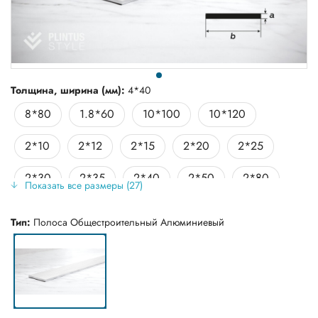
Толщина, ширина (мм):
4*40
8*80
1.8*60
10*100
10*120
2*10
2*12
2*15
2*20
2*25
2*30
2*35
2*40
2*50
2*80
Показать все размеры (27)
3*20
3*25
3*30
3*40
3*50
Тип:
Полоса Общестроительный Алюминиевый
4*20
4*30
4*40
5*100
5*50
6*60
6*80
8*100