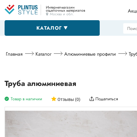
Интернет-магазин
Акц
отделочных материалов
Москва и обл.
КАТАЛОГ
Напольные плинтусы
Главная
Каталог
Алюминиевые профили
Тру
Декоративные уголки
Труба алюминиевая
Товар в наличии
Поделиться
Пороги
Отзывы (0)
Алюминиевые профили