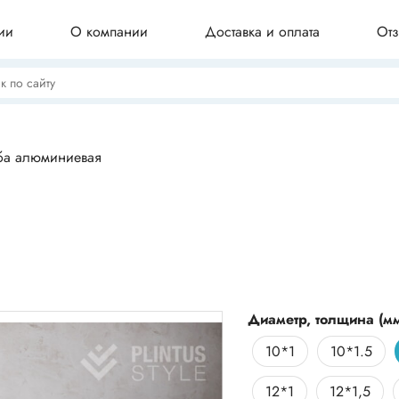
ии
О компании
Доставка и оплата
От
Потолочные плинтусы
ба алюминиевая
Бордюры для ванны
Профили для плитки
Диаметр, толщина (м
10*1
10*1.5
Комплектующие для плинтуса
12*1
12*1,5