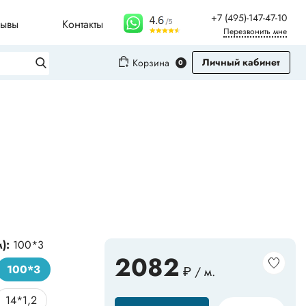
+7 (495)-147-47-10
зывы
Контакты
Перезвонить мне
Личный кабинет
Корзина
0
Вход
Регистрация
Плинтусы для столешниц
Молдинги
Рифленые листы
м):
100*3
2082
100*3
₽ / м.
Сопутствующие товары
14*1,2