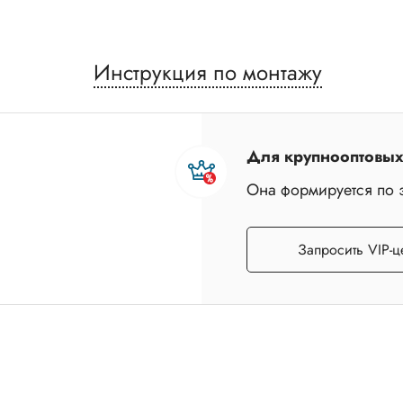
55*2
6*1
Инструкция по монтажу
8*1
80*3
Для крупнооптовых 
Она формируется по 
Запросить VIP-ц