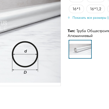
16*1
16*1,2
Показать все размеры (
16*2
18*1,2
19*1,2
20*1,5
Тип:
Труба Общестроит
Алюминиевый
22*1
22*1,2
25*1
25*1,5
28*1
28*2
32*1
32*1,5
35*2
40*1,5
40*3
45*2
50*1,5
50*2