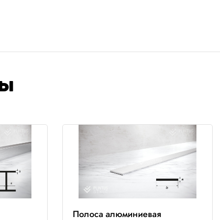
ры
й
Полоса алюминиевая