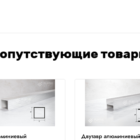
опутствующие това
юминиевый
Двутавр алюминиевы