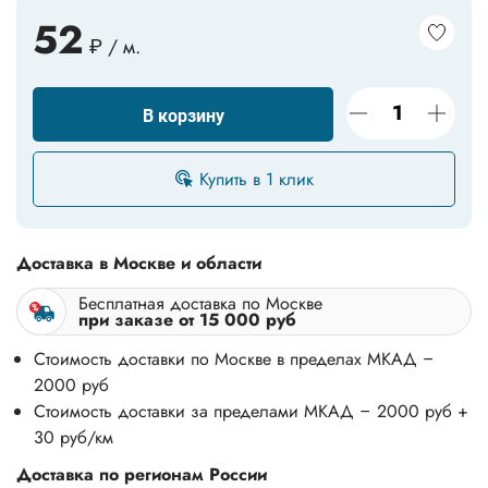
52
₽ / м.
20*20*2
20*30*1,5
20*30*2
20*40*0.9
20*40*1,5
20*40*1.4
В корзину
20*40*2
20*50*2
20*60*2
Купить в 1 клик
20*80*2
25*25*1,2
25*25*1,5
25*25*2
25*25*3
25*50*3
Доставка в Москве и области
30*30*0,9
30*30*1,2
30*30*1,5
Бесплатная доставка по Москве
при заказе от 15 000 руб
30*30*2
30*30*3
30*50*3
Стоимость доставки по Москве в пределах МКАД –
2000 руб
30*60*2
30*80*1,5
35*35*1,5
Стоимость доставки за пределами МКАД – 2000 руб +
30 руб/км
35*35*2
35*35*3
40*100*3
Доставка по регионам России