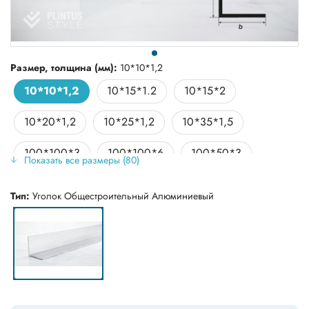
Размер, толщина (мм):
10*10*1,2
10*10*1,2
10*15*1.2
10*15*2
10*20*1,2
10*25*1,2
10*35*1,5
100*100*3
100*100*6
100*50*3
Показать все размеры (80)
100*50*5
12*12*1
15*15*0,9
Тип:
Уголок Общестроительный Алюминиевый
15*15*1
15*15*1,2
15*15*1,5
15*15*2
15*25*2
15*30*0,9
15*30*1,5
15*30*2
15*40*1.2
20*20*0,9
20*20*1
20*20*1,2
20*20*1,5