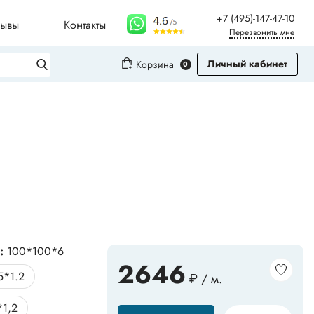
+7 (495)-147-47-10
зывы
Контакты
Перезвонить мне
Личный кабинет
Корзина
0
Вход
Регистрация
Плинтусы для столешниц
Молдинги
Рифленые листы
):
100*100*6
2646
5*1.2
₽ / м.
Сопутствующие товары
*1,2