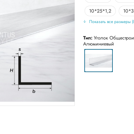
10*25*1,2
10*3
Показать все размеры (
100*100*3
10
100*50*3
100*
Тип:
Уголок Общестрои
Алюминиевый
12*12*1
15*15*
15*15*1
15*15*
15*15*1,5
15*1
15*25*2
15*30
15*30*1,5
15*3
15*40*1.2
20*2
20*20*1
20*20