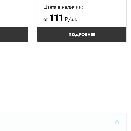
Цвета в наличии:
0*2
111
от
₽/шт.
*1,8
ПОДРОБНЕЕ
30*2
50*2
0*4
0*2
*2,5
0*5