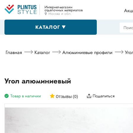
Интернет-магазин
Акц
отделочных материалов
Москва и обл.
КАТАЛОГ
Напольные плинтусы
Главная
Каталог
Алюминиевые профили
Уго
Декоративные уголки
Угол алюминиевый
Товар в наличии
Поделиться
Пороги
Отзывы (0)
Алюминиевые профили