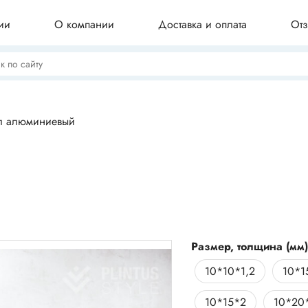
ии
О компании
Доставка и оплата
От
Потолочные плинтусы
л алюминиевый
Бордюры для ванны
Профили для плитки
Размер, толщина (мм
10*10*1,2
10*1
Комплектующие для плинтуса
10*15*2
10*20