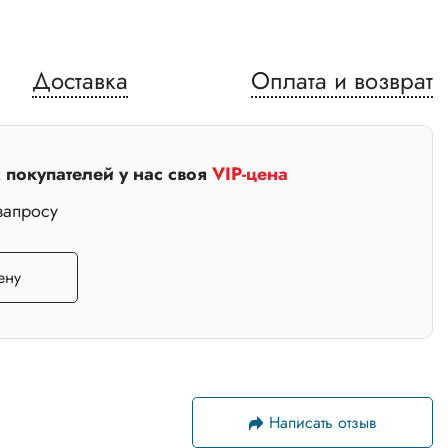
20*2
Доставка
Оплата и возврат
30*2
40*1,5
покупателей у нас своя
VIP-цена
40*2
запросу
0*2
*1,2
ену
25*2
*3
30*1,2
Написать отзыв
30*2