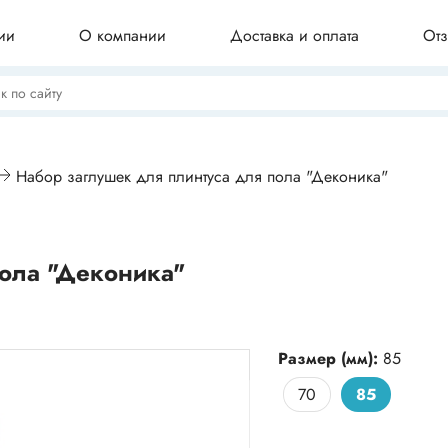
ии
О компании
Доставка и оплата
От
Потолочные плинтусы
Набор заглушек для плинтуса для пола "Деконика"
Бордюры для ванны
пола "Деконика"
Профили для плитки
Размер (мм):
85
70
85
Комплектующие для плинтуса