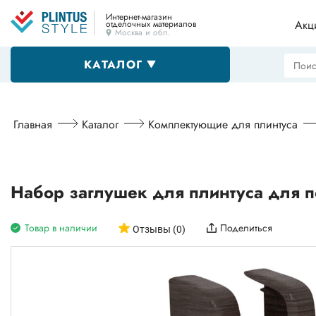
Интернет-магазин
Акц
отделочных материалов
Москва и обл.
КАТАЛОГ
Напольные плинтусы
Главная
Каталог
Комплектующие для плинтуса
Декоративные уголки
Набор заглушек для плинтуса для 
Товар в наличии
Поделиться
Пороги
Отзывы (0)
Алюминиевые профили