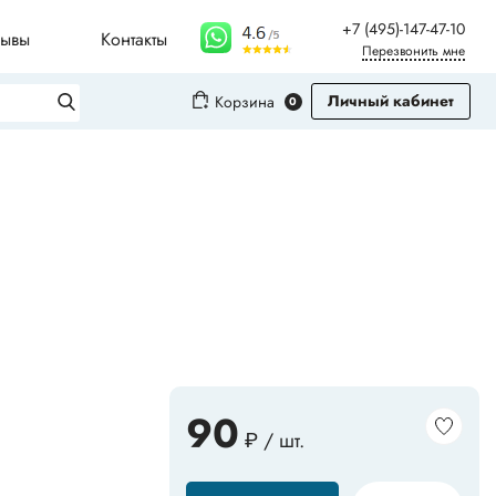
+7 (495)-147-47-10
зывы
Контакты
Перезвонить мне
Личный кабинет
Корзина
0
Вход
Регистрация
Плинтусы для столешниц
Молдинги
Рифленые листы
90
₽ / шт.
Сопутствующие товары