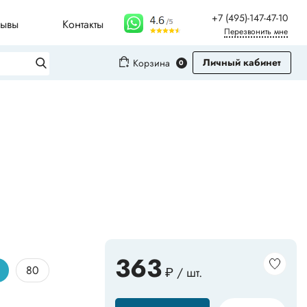
+7 (495)-147-47-10
зывы
Контакты
Перезвонить мне
Личный кабинет
Корзина
0
Вход
Регистрация
Плинтусы для столешниц
Молдинги
Рифленые листы
363
80
₽ / шт.
Сопутствующие товары