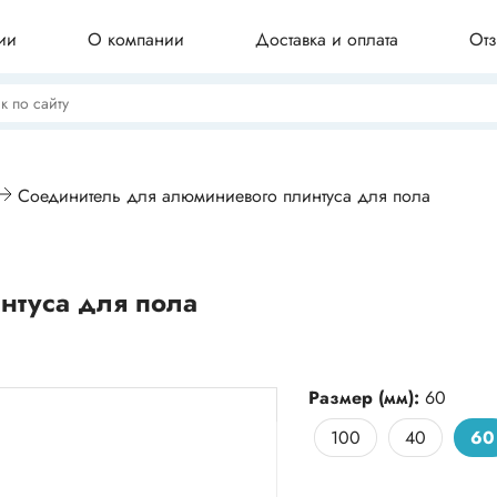
ии
О компании
Доставка и оплата
От
Потолочные плинтусы
Соединитель для алюминиевого плинтуса для пола
Бордюры для ванны
нтуса для пола
Профили для плитки
Размер (мм):
60
100
40
60
Комплектующие для плинтуса