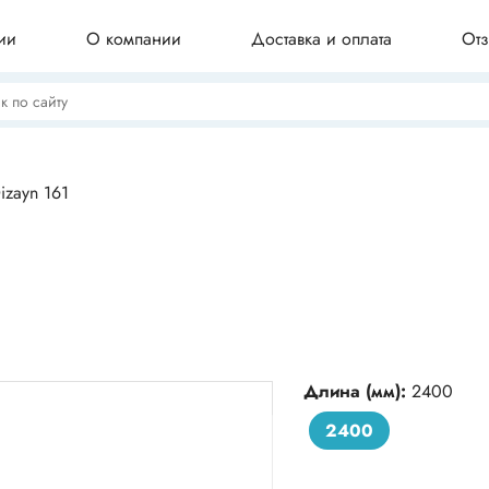
ии
О компании
Доставка и оплата
От
Потолочные плинтусы
izayn 161
Бордюры для ванны
Профили для плитки
Длина (мм):
2400
2400
Комплектующие для плинтуса