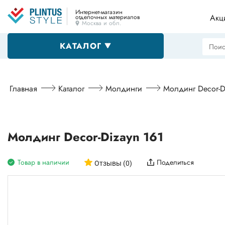
Интернет-магазин
Акц
отделочных материалов
Москва и обл.
КАТАЛОГ
Напольные плинтусы
Главная
Каталог
Молдинги
Молдинг Decor-D
Декоративные уголки
Молдинг Decor-Dizayn 161
Товар в наличии
Поделиться
Пороги
Отзывы (0)
Алюминиевые профили