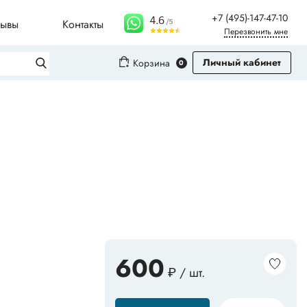
+7 (495)-147-47-10
зывы
Контакты
Перезвонить мне
Личный кабинет
Корзина
0
Вход
Регистрация
Плинтусы для столешниц
Молдинги
Рифленые листы
600
₽ / шт.
Сопутствующие товары