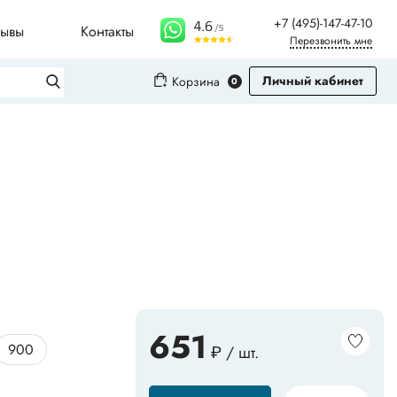
+7 (495)-147-47-10
зывы
Контакты
Перезвонить мне
Личный кабинет
Корзина
0
Вход
Регистрация
Плинтусы для столешниц
Молдинги
Рифленые листы
651
900
₽ / шт.
Сопутствующие товары