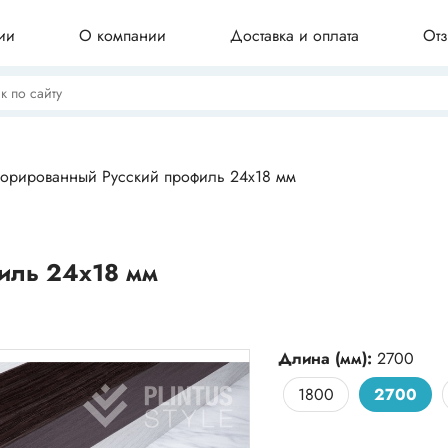
ии
О компании
Доставка и оплата
От
Потолочные плинтусы
корированный Русский профиль 24х18 мм
Бордюры для ванны
иль 24х18 мм
Профили для плитки
Длина (мм):
2700
1800
2700
Комплектующие для плинтуса