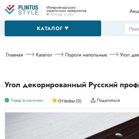
Интернет-магазин
Акц
отделочных материалов
Москва и обл.
КАТАЛОГ
Напольные плинтусы
Главная
Каталог
Пороги напольные
Угол де
Декоративные уголки
Угол декорированный Русский проф
Товар в наличии
Поделиться
Пороги
Отзывы (0)
Алюминиевые профили