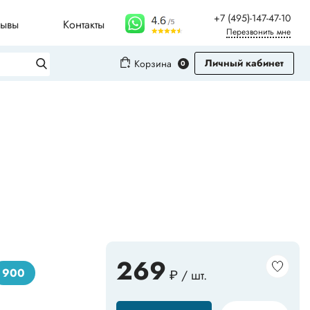
+7 (495)-147-47-10
зывы
Контакты
Перезвонить мне
Личный кабинет
Корзина
0
Вход
Регистрация
Плинтусы для столешниц
Молдинги
Рифленые листы
269
900
₽ / шт.
Сопутствующие товары