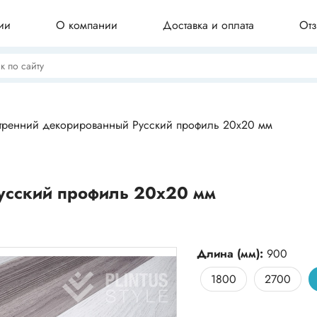
ии
О компании
Доставка и оплата
От
Потолочные плинтусы
утренний декорированный Русский профиль 20х20 мм
Бордюры для ванны
усский профиль 20х20 мм
Профили для плитки
Длина (мм):
900
1800
2700
Комплектующие для плинтуса