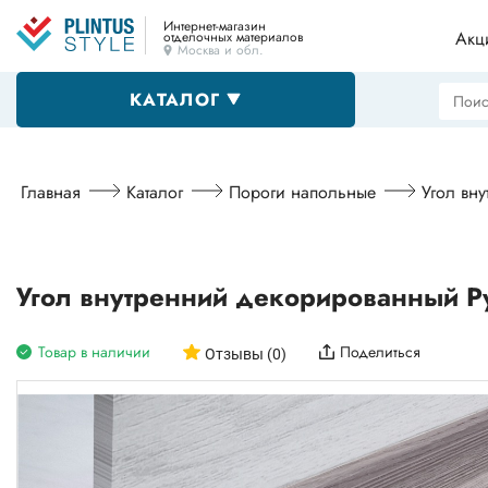
Интернет-магазин
Акц
отделочных материалов
Москва и обл.
КАТАЛОГ
Напольные плинтусы
Главная
Каталог
Пороги напольные
Угол вн
Декоративные уголки
Угол внутренний декорированный Р
Товар в наличии
Поделиться
Пороги
Отзывы (0)
Алюминиевые профили