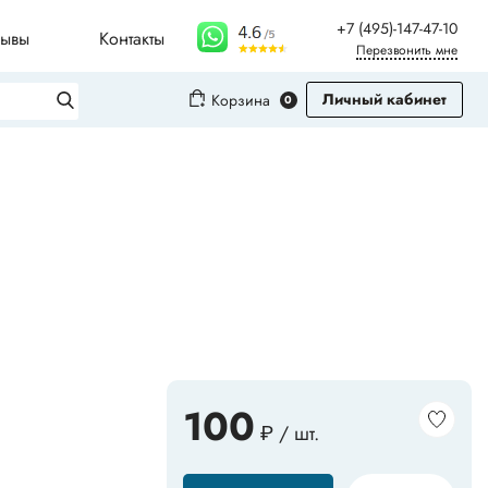
+7 (495)-147-47-10
зывы
Контакты
Перезвонить мне
Личный кабинет
Корзина
0
Вход
Регистрация
Плинтусы для столешниц
Молдинги
Рифленые листы
100
₽ / шт.
Сопутствующие товары