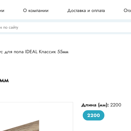
ии
О компании
Доставка и оплата
От
Потолочные плинтусы
ус для пола IDEAL Классик 55мм
Бордюры для ванны
5мм
Профили для плитки
Длина (мм):
2200
2200
Комплектующие для плинтуса