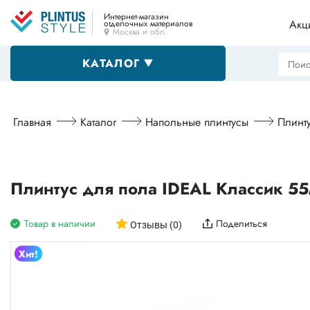
Интернет-магазин
Акц
отделочных материалов
Москва и обл.
КАТАЛОГ
Напольные плинтусы
Главная
Каталог
Напольные плинтусы
Плинт
Декоративные уголки
Плинтус для пола IDEAL Классик 5
Товар в наличии
Поделиться
Пороги
Отзывы (0)
Хит!
Алюминиевые профили