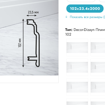
102x23.4x2000
Показать все размеры (
119x15x2000
1
122x18x2000
1
Тип:
Decor-Dizayn Плин
102
138x20x2000
1
54x16x2000
59
70x15x2000
78
79x13x2000
80
82x11x2000
82
82x13x2000
95
99x14x2000
99