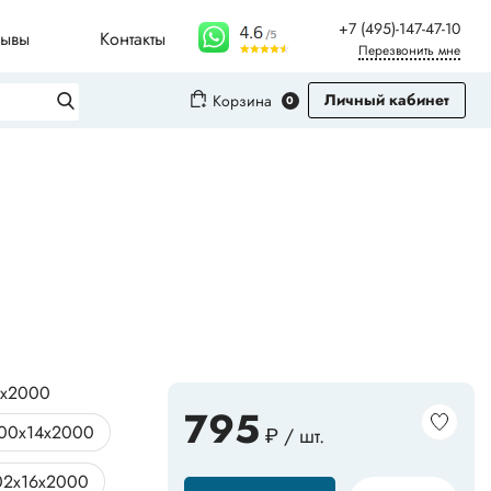
+7 (495)-147-47-10
зывы
Контакты
Перезвонить мне
Личный кабинет
Корзина
0
Вход
Регистрация
Плинтусы для столешниц
Молдинги
Рифленые листы
4x2000
795
00x14x2000
₽ / шт.
Сопутствующие товары
02x16x2000