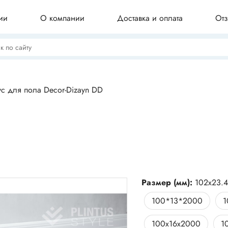
ии
О компании
Доставка и оплата
От
Потолочные плинтусы
с для пола Decor-Dizayn DD
Бордюры для ванны
Профили для плитки
Размер (мм):
102x23.
100*13*2000
1
Комплектующие для плинтуса
100x16x2000
1