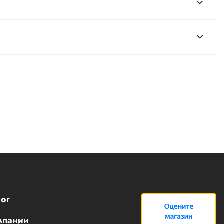
ог
мпании