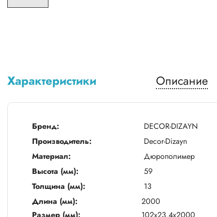
Характеристики
Описание
Бренд:
DECOR-DIZAYN
Производитель:
Decor-Dizayn
Материал:
Дюрополимер
Высота (мм):
59
Толщина (мм):
13
Длина (мм):
2000
Размер (мм):
102x23.4x2000