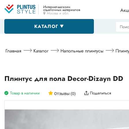
Интернет-магазин
Акц
отделочных материалов
Москва и обл.
КАТАЛОГ
Напольные плинтусы
Главная
Каталог
Напольные плинтусы
Плинту
Декоративные уголки
Плинтус для пола Decor-Dizayn DD
Товар в наличии
Поделиться
Пороги
Отзывы (0)
Алюминиевые профили