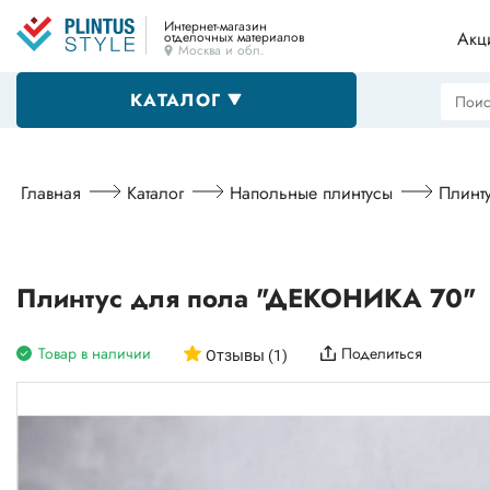
Интернет-магазин
Акц
отделочных материалов
Москва и обл.
КАТАЛОГ
Напольные плинтусы
Главная
Каталог
Напольные плинтусы
Плинт
Декоративные уголки
Плинтус для пола "ДЕКОНИКА 70"
Товар в наличии
Поделиться
Пороги
Отзывы (1)
Алюминиевые профили