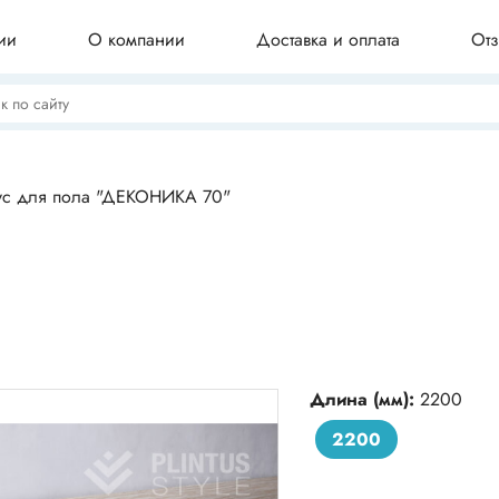
ии
О компании
Доставка и оплата
От
Потолочные плинтусы
ус для пола "ДЕКОНИКА 70"
Бордюры для ванны
Профили для плитки
Длина (мм):
2200
2200
Комплектующие для плинтуса