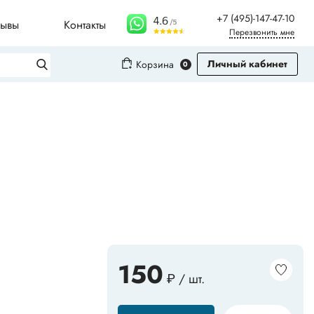
+7 (495)-147-47-10
зывы
Контакты
Перезвонить мне
Личный кабинет
Корзина
0
Вход
Регистрация
Плинтусы для столешниц
Молдинги
Рифленые листы
150
₽ / шт.
Сопутствующие товары