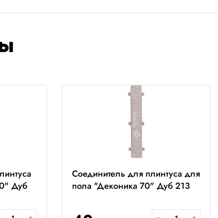
ры
линтуса
Соединитель для плинтуса для
0" Дуб
пола "Деконика 70" Дуб 213